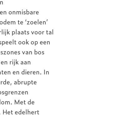
en
 een onmisbare
bodem te ‘zoelen’
ijk plaats voor tal
speelt ook op een
gszones van bos
n rijk aan
nten en dieren. In
arde, abrupte
apsgrenzen
kdom. Met de
. Het edelhert