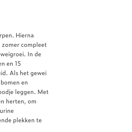
rpen. Hierna
de zomer compleet
weigroei. In de
en en 15
id. Als het gewei
an bomen en
oodje leggen. Met
ken herten, om
urine
ende plekken te