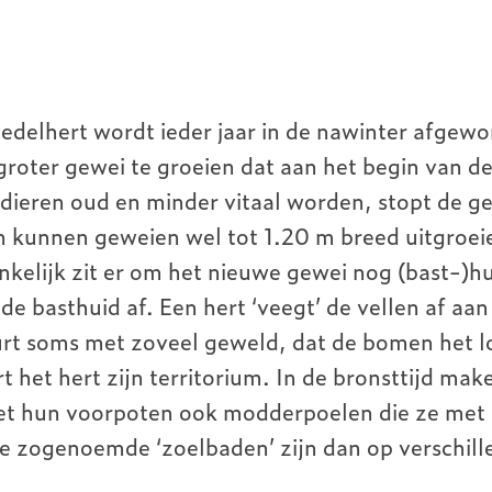
edelhert wordt ieder jaar in de nawinter afgewo
groter gewei te groeien dat aan het begin van 
 dieren oud en minder vitaal worden, stopt de ge
n kunnen geweien wel tot 1.20 m breed uitgroei
kelijk zit er om het nieuwe gewei nog (bast-)hu
t de basthuid af. Een hert ‘veegt’ de vellen af a
urt soms met zoveel geweld, dat de bomen het l
t het hert zijn territorium. In de bronsttijd ma
et hun voorpoten ook modderpoelen die ze met 
e zogenoemde ‘zoelbaden’ zijn dan op verschill