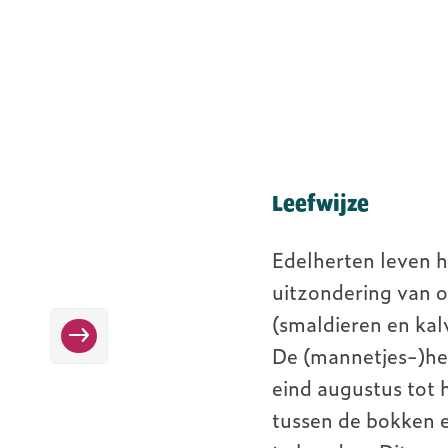
Video
URL
Leefwijze
Edelherten leven h
uitzondering van o
(smaldieren en kal
Nieuws
De (mannetjes-)her
eind augustus tot h
tussen de bokken e