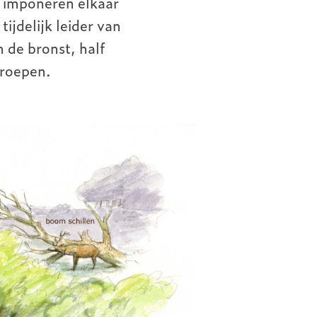
j imponeren elkaar
ijdelijk leider van
 de bronst, half
groepen.