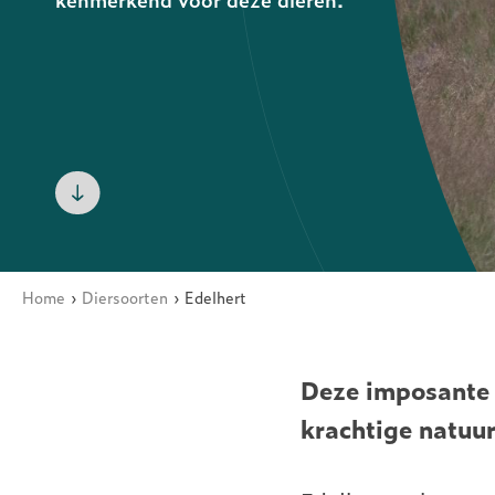
ARK Rewilding Fonds
Home
Diersoorten
Edelhert
Kruimelpad
Deze imposante 
krachtige natuu