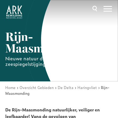
Overslaan
en
naar
de
inhoud
gaan
Hoofdnavigatie
Rijn-
Maasmonding
Nieuwe natuur die beschermt tegen
zeespiegelstijging
Home
Overzicht Gebieden
De Delta
Haringvliet
Rijn-
Kruimelpad
Maasmonding
De Rijn-Maasmonding natuurlijker, veiliger en
leefbaarder! Vang de gevolgen van