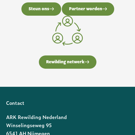
Steun ons
Partner worden
Rewilding netwerk
Contact
ARK Rewilding Nederland
Winselingseweg 95
6541 AH Nijmegen