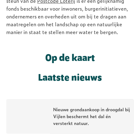
steun van de
Postcode Loterij
is er een gelijknamig
fonds beschikbaar voor inwoners, burgerinitiatieven,
Bevers als
ondernemers en overheden uit om bij te dragen aan
maatregelen om het landschap op een natuurlijke
brandweer?
manier in staat te stellen meer water te bergen.
Radiointerview met
Hettie Meertens over
deze natuurlijke
Op de kaart
ingenieurs
Laatste nieuws
Nieuwe grondaankoop in droogdal bij
Vijlen beschermt het dal én
versterkt natuur.