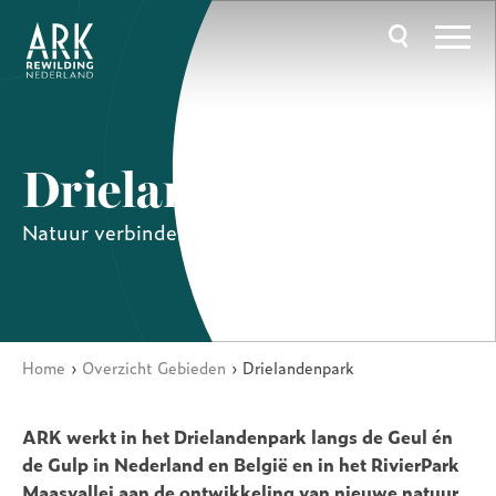
Overslaan
en
naar
de
inhoud
gaan
Hoofdnavigatie
Drielandenpark
Natuur verbinden over de grenzen
Home
Overzicht Gebieden
Drielandenpark
Kruimelpad
ARK werkt in het Drielandenpark langs de Geul én
de Gulp in Nederland en België en in het RivierPark
Maasvallei aan de ontwikkeling van nieuwe natuur.