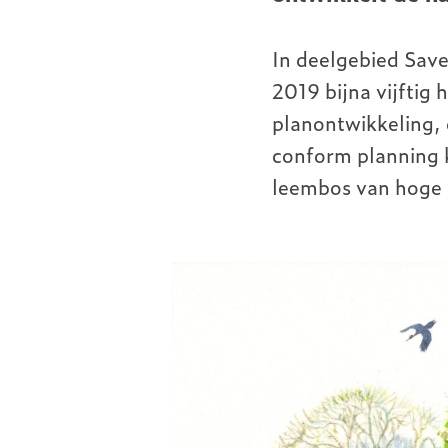
In deelgebied Sav
2019 bijna vijftig
planontwikkeling,
conform planning k
leembos van hoge k
Image