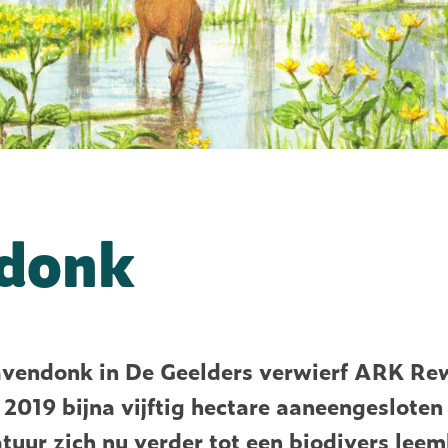
donk
avendonk in De Geelders verwierf ARK Re
2019 bijna vijftig hectare aaneengesloten
tuur zich nu verder tot een biodivers leem