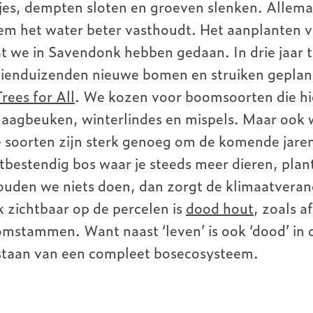
jes, dempten sloten en groeven slenken. Allema
em het water beter vasthoudt. Het aanplanten v
t we in Savendonk hebben gedaan. In drie jaar 
e tienduizenden nieuwe bomen en struiken geplan
Trees for All
. We kozen voor boomsoorten die hi
aagbeuken, winterlindes en mispels. Maar ook w
 soorten zijn sterk genoeg om de komende jaren 
tbestendig bos waar je steeds meer dieren, plant
ouden we niets doen, dan zorgt de klimaatveran
 zichtbaar op de percelen is
dood hout
, zoals a
mstammen. Want naast ‘leven’ is ook ‘dood’ in 
tstaan van een compleet bosecosysteem.