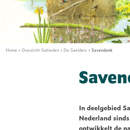
ARK Rewilding Fonds
Home
Overzicht Gebieden
De Geelders
Savendonk
Kruimelpad
Saven
In deelgebied S
Nederland sinds 
ontwikkelt de na