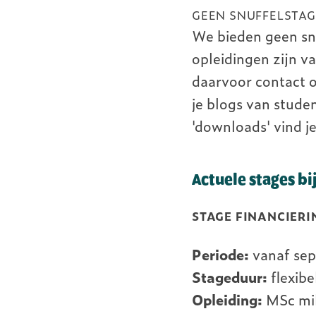
GEEN SNUFFELSTA
We bieden geen sn
opleidingen zijn v
daarvoor contact 
je blogs van stude
'downloads' vind j
Actuele stages b
STAGE FINANCIERI
Periode:
vanaf se
Stageduur:
flexib
Opleiding:
MSc mil