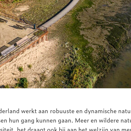
erland werkt aan robuuste en dynamische natu
sen hun gang kunnen gaan. Meer en wildere natuu
siteit, het draagt ook bij aan het welzijn van m