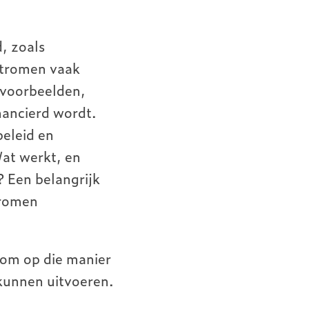
, zoals
stromen vaak
e voorbeelden,
nancierd wordt.
beleid en
at werkt, en
 Een belangrijk
tromen
 om op die manier
 kunnen uitvoeren.