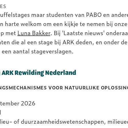
GES
uffelstages maar studenten van PABO en andere
an harte welkom om een kijkje te nemen bij onz
op met
Luna Bakker
. Bij 'Laatste nieuws' ondera
nten die al een stage bij ARK deden, en onder d
e een aantal stageverslagen.
ij ARK Rewilding Nederland
NGSMECHANISMES VOOR NATUURLIJKE OPLOSSING
ptember 2026
el
ieu- of duurzaamheidswetenschappen, milieue