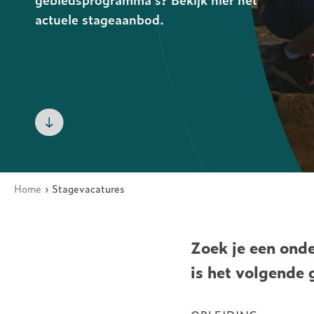
ARK Rewilding Fonds
actuele stageaanbod.
Home
Stagevacatures
Kruimelpad
Zoek je een ond
is het volgende