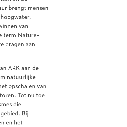
uur brengt mensen
n hoogwater,
 winnen van
De term Nature-
te dragen aan
van ARK aan de
m natuurlijke
 het opschalen van
toren. Tot nu toe
smes die
gebied. Bij
en en het