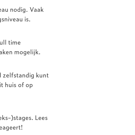
veau nodig. Vaak
sniveau is.
ull time
raken mogelijk.
d zelfstandig kunt
t huis of op
eks-)stages. Lees
eageert!