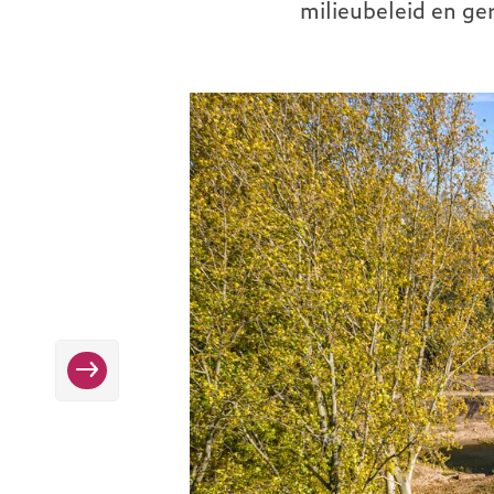
milieubeleid en g
Image
Nieuws