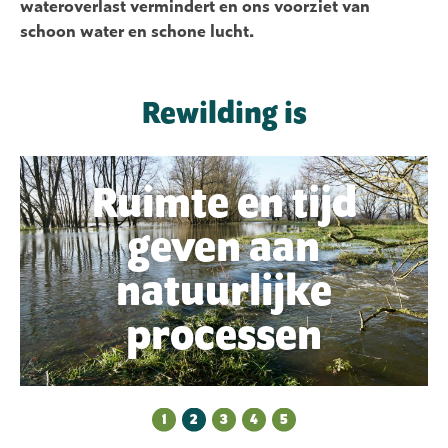
wateroverlast vermindert en ons voorziet van
schoon water en schone lucht.
Rewilding is
Ruimte en tijd
geven aan
natuurlijke
processen
1
2
3
4
5