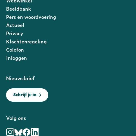
Webwinkel
Beeldbank
Pers en woordvoering
Actueel
Privacy
Footer
Klachtenregeling
rechts
Colofon
Inloggen
Nieuwsbrief
Schrijf je in
Volg ons