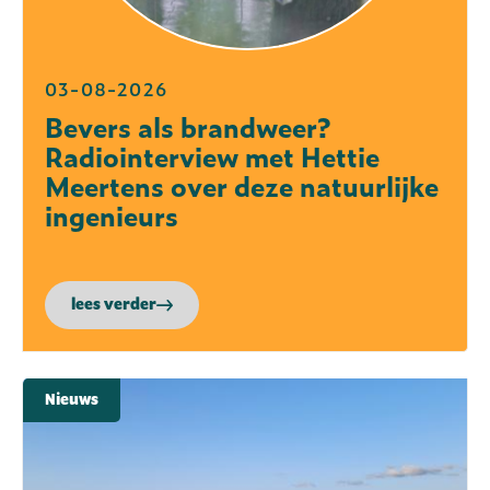
03-08-2026
Bevers als brandweer?
Radiointerview met Hettie
Meertens over deze natuurlijke
ingenieurs
lees verder
Nieuws