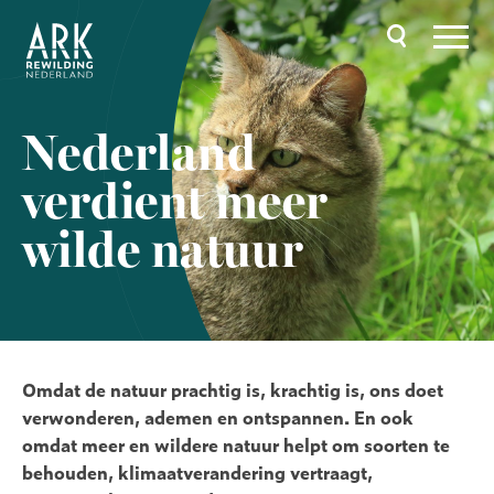
Overslaan
en
naar
de
inhoud
gaan
Hoofdnavigatie
Nederland
verdient meer
wilde natuur
Omdat de natuur prachtig is, krachtig is, ons doet
verwonderen, ademen en ontspannen. En ook
omdat meer en wildere natuur helpt om soorten te
behouden, klimaatverandering vertraagt,