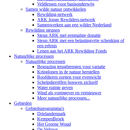
Veldlessen voor basisonderwijs
Samen wilde natuur ontwikkelen
Rewilding-netwerk
ARK Jonge Rewilders-netwerk
Samenwerken aan een wilder Nederland
Rewilding steunen
Steun ARK met eenmalige donatie
Steun ARK met een belastingvrije schenking of
een erfenis
Lenen aan het ARK Rewilding Fonds
Natuurlijke processen
Natuurlijke processen
Begrazing terugbrengen voor variatie
Kringlopen in de natuur herstellen
Roofdieren zorgen voor evenwicht
Schelpdierriffen bouwen zichzelf
Water ruimte geven
Wind als vormgever en vernieuwer
Meer natuurlijke processen...
Gebieden
Gebiedsprogramma's
Drielandenpark
KempenBroek
Het Groene Woud
De Veluwe