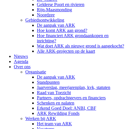
Gelderse Poort en rivieren
Rijn-Maasmonding
Noordzee
Gebiedsontwikkeling
De aanpak van ARK
Hoe komt ARK aan grond?
Hoe financiert ARK grondaankopen en
inrichting?
Wat doet ARK als nieuwe grond is aangekocht?
Alle ARK-projecten op de kaart
Nieuws
Agenda
Over ons
Organisatie
De aanpak van ARK
Standpunten
Jaarverslag, meerjarenplan, kvk, statuten
Raad van Toezicht
Partners, opdrachtgevers en financiers
Schenken en nalaten
Erkend Goed Doel: ANBI, CBF
ARK Rewilding Fonds
Werken bij ARK
Het team van ARK
Vacatures