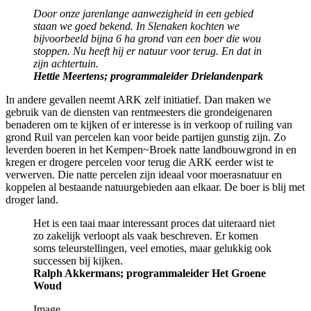
Door onze jarenlange aanwezigheid in een gebied
staan we goed bekend. In Slenaken kochten we
bijvoorbeeld bijna 6 ha grond van een boer die wou
stoppen. Nu heeft hij er natuur voor terug. En dat in
zijn achtertuin.
Hettie Meertens; programmaleider Drielandenpark
In andere gevallen neemt ARK zelf initiatief. Dan maken we
gebruik van de diensten van rentmeesters die grondeigenaren
benaderen om te kijken of er interesse is in verkoop of ruiling van
grond Ruil van percelen kan voor beide partijen gunstig zijn. Zo
leverden boeren in het Kempen~Broek natte landbouwgrond in en
kregen er drogere percelen voor terug die ARK eerder wist te
verwerven. Die natte percelen zijn ideaal voor moerasnatuur en
koppelen al bestaande natuurgebieden aan elkaar. De boer is blij met
droger land.
Het is een taai maar interessant proces dat uiteraard niet
zo zakelijk verloopt als vaak beschreven. Er komen
soms teleurstellingen, veel emoties, maar gelukkig ook
successen bij kijken.
Ralph Akkermans; programmaleider Het Groene
Woud
Image