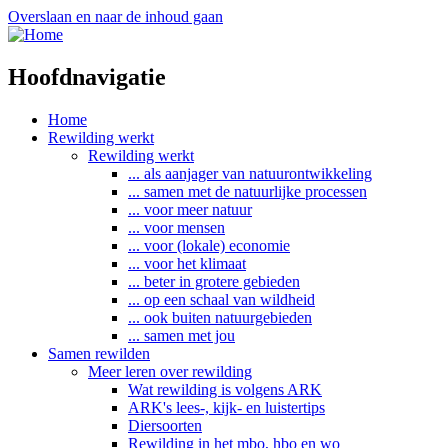
Overslaan en naar de inhoud gaan
Hoofdnavigatie
Home
Rewilding werkt
Rewilding werkt
... als aanjager van natuurontwikkeling
... samen met de natuurlijke processen
... voor meer natuur
... voor mensen
... voor (lokale) economie
... voor het klimaat
... beter in grotere gebieden
... op een schaal van wildheid
... ook buiten natuurgebieden
... samen met jou
Samen rewilden
Meer leren over rewilding
Wat rewilding is volgens ARK
ARK's lees-, kijk- en luistertips
Diersoorten
Rewilding in het mbo, hbo en wo