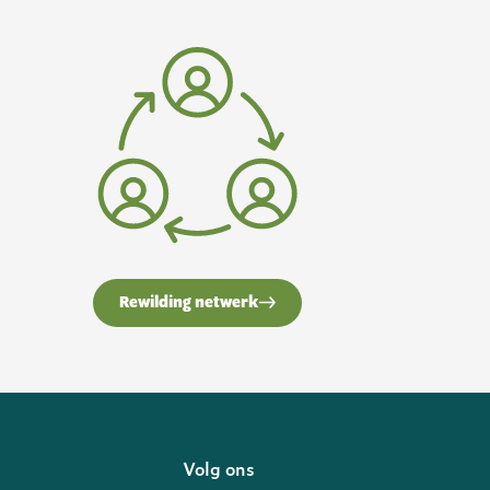
Rewilding netwerk
f
Volg ons