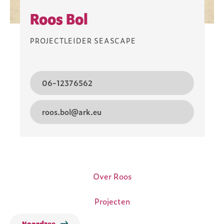
Roos Bol
PROJECTLEIDER SEASCAPE
06-12376562
roos.bol@ark.eu
Over Roos
Projecten