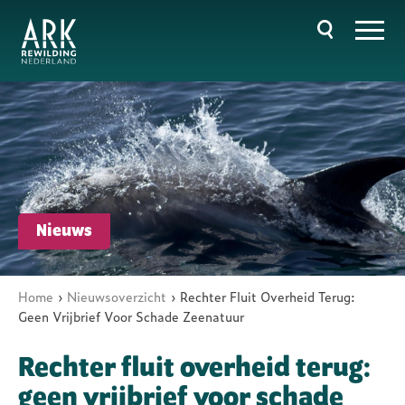
Overslaan
en
naar
de
inhoud
gaan
Hoofdnavigatie
Nieuws
Home
Nieuwsoverzicht
Rechter Fluit Overheid Terug:
Kruimelpad
Geen Vrijbrief Voor Schade Zeenatuur
Rechter fluit overheid terug:
geen vrijbrief voor schade