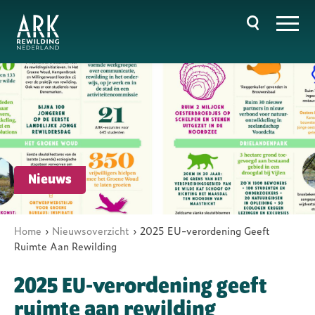
Overslaan
en
naar
de
inhoud
gaan
Hoofdnavigatie
Nieuws
Home
Nieuwsoverzicht
2025 EU-verordening Geeft
Kruimelpad
Ruimte Aan Rewilding
2025 EU-verordening geeft
ruimte aan rewilding