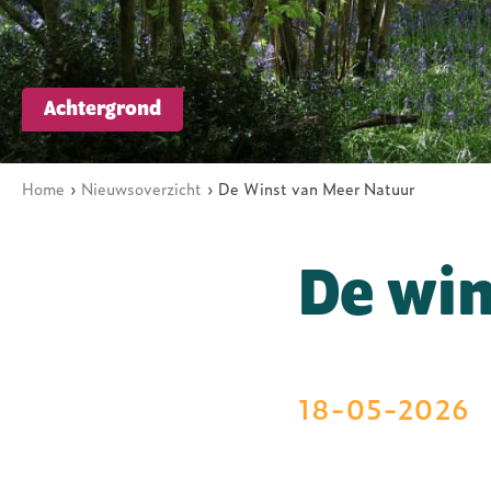
ARK Rewilding Fonds
Achtergrond
Home
Nieuwsoverzicht
De Winst van Meer Natuur
Kruimelpad
De win
18-05-2026