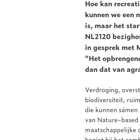
Hoe kan recreati
kunnen we een n
is, maar het sta
NL2120 bezighou
in gesprek met 
"Het opbrengend
dan dat van agr
Verdroging, overst
biodiversiteit, ru
die kunnen sámen 
van Nature-based S
maatschappelijke o
begint bij het com