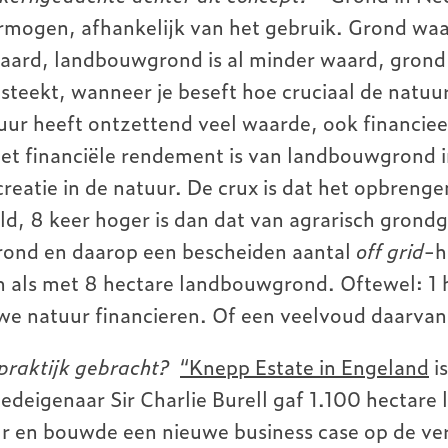
rmogen, afhankelijk van het gebruik. Grond wa
 waard, landbouwgrond is al minder waard, grond 
steekt, wanneer je beseft hoe cruciaal de natuur
uur heeft ontzettend veel waarde, ook financie
et financiële rendement is van landbouwgrond i
ecreatie in de natuur. De crux is dat het opbren
ld, 8 keer hoger is dan dat van agrarisch grond
grond en daarop een bescheiden aantal
off grid
-h
 als met 8 hectare landbouwgrond. Oftewel: 1 h
we natuur financieren. Of een veelvoud daarva
n praktijk gebracht?
“Knepp Estate in Engeland
is
edeigenaar Sir Charlie Burell gaf 1.100 hectar
r en bouwde een nieuwe business case op de ver