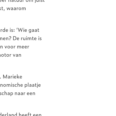
nkt, waarom
de is: ‘Wie gaat
nen? De ruimte is
en voor meer
motor van
n. Marieke
onomische plaatje
dschap naar een
erland heeft een