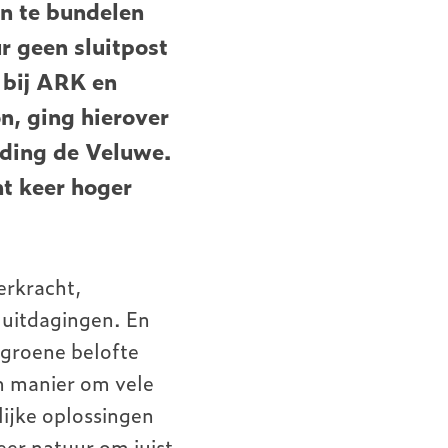
en te bundelen
r geen sluitpost
 bij ARK en
n, ging hierover
lding de Veluwe.
t keer hoger
erkracht,
 uitdagingen. En
 groene belofte
n manier om vele
ijke oplossingen
eer natuur om juist