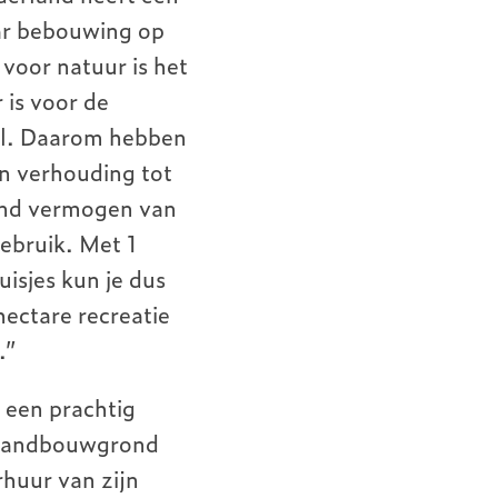
ar bebouwing op
voor natuur is het
 is voor de
el. Daarom hebben
n verhouding tot
gend vermogen van
gebruik. Met 1
uisjes kun je dus
ectare recreatie
n.”
 een prachtig
e landbouwgrond
huur van zijn