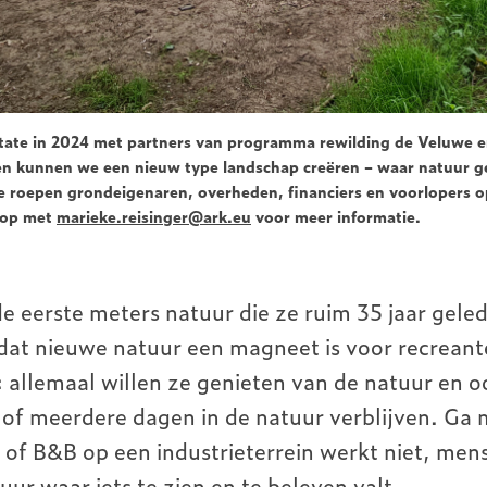
tate in 2024 met partners van programma rewilding de Veluwe en
n kunnen we een nieuw type landschap creëren – waar natuur gee
We roepen
grondeigenaren, overheden, financiers en voorlopers 
 op met
marieke.reisinger@ark.eu
voor meer informatie.
de eerste meters natuur die ze ruim 35 jaar gele
 dat nieuwe natuur een magneet is voor recrean
s: allemaal willen ze genieten van de natuur en o
n, of meerdere dagen in de natuur verblijven. Ga
of B&B op een industrieterrein werkt niet, men
tuur waar iets te zien en te beleven valt.