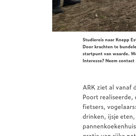
Studiereis naar Knepp Es
Door krachten te bundele
startpunt van waarde. 
Interesse?
Neem contact
ARK ziet al vanaf 
Poort realiseerde,
fietsers, vogelaar
drinken, ijsje ete
pannenkoekenhuis 
gratie van rijke na