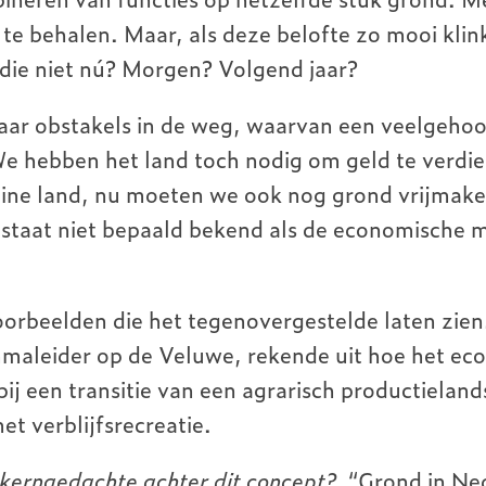
te behalen. Maar, als deze belofte zo mooi kli
 die niet nú? Morgen? Volgend jaar?
aar obstakels in de weg, waarvan een veelgehoor
e hebben het land toch nodig om geld te verdie
kleine land, nu moeten we ook nog grond vrijmak
 staat niet bepaald bekend als de economische 
voorbeelden die het tegenovergestelde laten zie
maleider op de Veluwe, rekende uit hoe het ec
 bij een transitie van een agrarisch productielan
t verblijfsrecreatie.
 kerngedachte achter dit concept?
“Grond in Ned