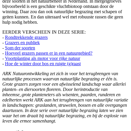
deze soorten in het natuurbeheer in Nederland. In mergelgroeves
bijvoorbeeld is een geschikte vluchtbiotoop ontstaan door de
winning. Daar zou dan ook natuurlijke begrazing met schapen of
geiten kunnen. En dan uiteraard wel met robuuste rassen die geen
hulp nodig hebben.
EERDER VERSCHEEN IN DEZE SERIE:
-
Rondtrekkende grazers
-
Grazers en publiek
-
Som der soorten
-
Hoeveel grazers passen er in een natuurgebied?
-
Voortplanting als motor voor rijke natuur
-
Hoe de winter door bos en ruigte (g)raast
ARK Natuurontwikkeling zet zich in voor het terugbrengen van
natuurlijke processen waarvan natuurlijke begrazing er één is.
Grote grazers zorgen voor een afwisselend landschap waar allerlei
planten- en diersoorten floreren. Door herintroductie van
inheemse, grote planteneters als wisenten, paarden, runderen en
edelherten werkt ARK aan het terugbrengen van natuurlijke variatie
in landschappen: graslanden, struwelen, bossen en alle overgangen
daartussen. In deze serie over natuurlijke begrazing laten we zien
waar het om draait bij natuurlijke begrazing, en bij de explosie van
leven die ermee samenhangt.