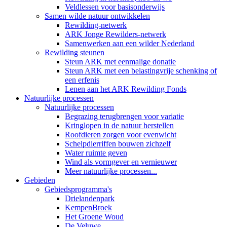
Veldlessen voor basisonderwijs
Samen wilde natuur ontwikkelen
Rewilding-netwerk
ARK Jonge Rewilders-netwerk
Samenwerken aan een wilder Nederland
Rewilding steunen
Steun ARK met eenmalige donatie
Steun ARK met een belastingvrije schenking of
een erfenis
Lenen aan het ARK Rewilding Fonds
Natuurlijke processen
Natuurlijke processen
Begrazing terugbrengen voor variatie
Kringlopen in de natuur herstellen
Roofdieren zorgen voor evenwicht
Schelpdierriffen bouwen zichzelf
Water ruimte geven
Wind als vormgever en vernieuwer
Meer natuurlijke processen...
Gebieden
Gebiedsprogramma's
Drielandenpark
KempenBroek
Het Groene Woud
De Veluwe