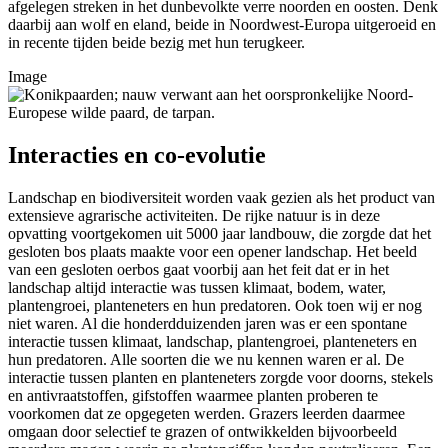
afgelegen streken in het dunbevolkte verre noorden en oosten. Denk
daarbij aan wolf en eland, beide in Noordwest-Europa uitgeroeid en
in recente tijden beide bezig met hun terugkeer.
Image
Interacties en co-evolutie
Landschap en biodiversiteit worden vaak gezien als het product van
extensieve agrarische activiteiten. De rijke natuur is in deze
opvatting voortgekomen uit 5000 jaar landbouw, die zorgde dat het
gesloten bos plaats maakte voor een opener landschap. Het beeld
van een gesloten oerbos gaat voorbij aan het feit dat er in het
landschap altijd interactie was tussen klimaat, bodem, water,
plantengroei, planteneters en hun predatoren. Ook toen wij er nog
niet waren. Al die honderdduizenden jaren was er een spontane
interactie tussen klimaat, landschap, plantengroei, planteneters en
hun predatoren. Alle soorten die we nu kennen waren er al. De
interactie tussen planten en planteneters zorgde voor doorns, stekels
en antivraatstoffen, gifstoffen waarmee planten proberen te
voorkomen dat ze opgegeten werden. Grazers leerden daarmee
omgaan door selectief te grazen of ontwikkelden bijvoorbeeld