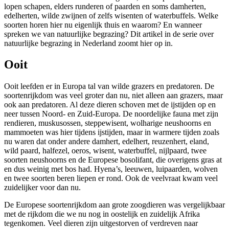
lopen schapen, elders runderen of paarden en soms damherten,
edelherten, wilde zwijnen of zelfs wisenten of waterbuffels. Welke
soorten horen hier nu eigenlijk thuis en waarom? En wanneer
spreken we van natuurlijke begrazing? Dit artikel in de serie over
natuurlijke begrazing in Nederland zoomt hier op in.
Ooit
Ooit leefden er in Europa tal van wilde grazers en predatoren. De
soortenrijkdom was veel groter dan nu, niet alleen aan grazers, maar
ook aan predatoren. Al deze dieren schoven met de ijstijden op en
neer tussen Noord- en Zuid-Europa. De noordelijke fauna met zijn
rendieren, muskusossen, steppewisent, wolharige neushoorns en
mammoeten was hier tijdens ijstijden, maar in warmere tijden zoals
nu waren dat onder andere damhert, edelhert, reuzenhert, eland,
wild paard, halfezel, oeros, wisent, waterbuffel, nijlpaard, twee
soorten neushoorns en de Europese bosolifant, die overigens gras at
en dus weinig met bos had. Hyena’s, leeuwen, luipaarden, wolven
en twee soorten beren liepen er rond. Ook de veelvraat kwam veel
zuidelijker voor dan nu.
De Europese soortenrijkdom aan grote zoogdieren was vergelijkbaar
met de rijkdom die we nu nog in oostelijk en zuidelijk Afrika
tegenkomen. Veel dieren zijn uitgestorven of verdreven naar