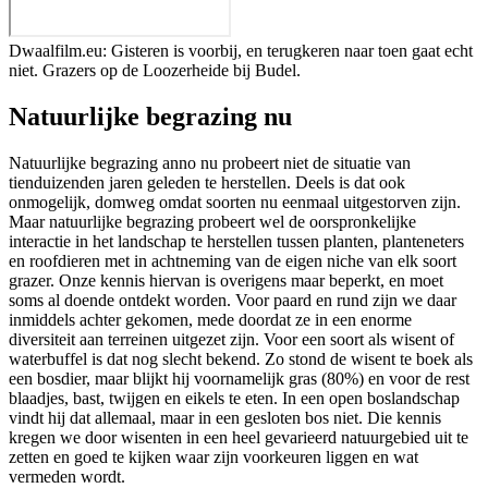
Dwaalfilm.eu: Gisteren is voorbij, en terugkeren naar toen gaat echt
niet. Grazers op de Loozerheide bij Budel.
Natuurlijke begrazing nu
Natuurlijke begrazing anno nu probeert niet de situatie van
tienduizenden jaren geleden te herstellen. Deels is dat ook
onmogelijk, domweg omdat soorten nu eenmaal uitgestorven zijn.
Maar natuurlijke begrazing probeert wel de oorspronkelijke
interactie in het landschap te herstellen tussen planten, planteneters
en roofdieren met in achtneming van de eigen niche van elk soort
grazer. Onze kennis hiervan is overigens maar beperkt, en moet
soms al doende ontdekt worden. Voor paard en rund zijn we daar
inmiddels achter gekomen, mede doordat ze in een enorme
diversiteit aan terreinen uitgezet zijn. Voor een soort als wisent of
waterbuffel is dat nog slecht bekend. Zo stond de wisent te boek als
een bosdier, maar blijkt hij voornamelijk gras (80%) en voor de rest
blaadjes, bast, twijgen en eikels te eten. In een open boslandschap
vindt hij dat allemaal, maar in een gesloten bos niet. Die kennis
kregen we door wisenten in een heel gevarieerd natuurgebied uit te
zetten en goed te kijken waar zijn voorkeuren liggen en wat
vermeden wordt.