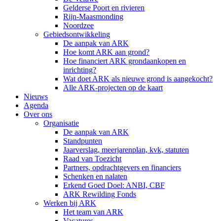
Gelderse Poort en rivieren
Rijn-Maasmonding
Noordzee
Gebiedsontwikkeling
De aanpak van ARK
Hoe komt ARK aan grond?
Hoe financiert ARK grondaankopen en
inrichting?
Wat doet ARK als nieuwe grond is aangekocht?
Alle ARK-projecten op de kaart
Nieuws
Agenda
Over ons
Organisatie
De aanpak van ARK
Standpunten
Jaarverslag, meerjarenplan, kvk, statuten
Raad van Toezicht
Partners, opdrachtgevers en financiers
Schenken en nalaten
Erkend Goed Doel: ANBI, CBF
ARK Rewilding Fonds
Werken bij ARK
Het team van ARK
Vacatures