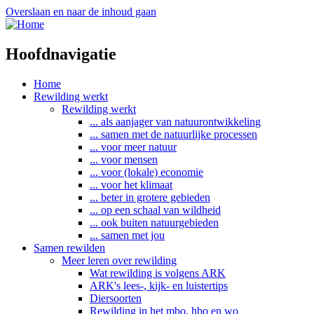
Overslaan en naar de inhoud gaan
Hoofdnavigatie
Home
Rewilding werkt
Rewilding werkt
... als aanjager van natuurontwikkeling
... samen met de natuurlijke processen
... voor meer natuur
... voor mensen
... voor (lokale) economie
... voor het klimaat
... beter in grotere gebieden
... op een schaal van wildheid
... ook buiten natuurgebieden
... samen met jou
Samen rewilden
Meer leren over rewilding
Wat rewilding is volgens ARK
ARK's lees-, kijk- en luistertips
Diersoorten
Rewilding in het mbo, hbo en wo