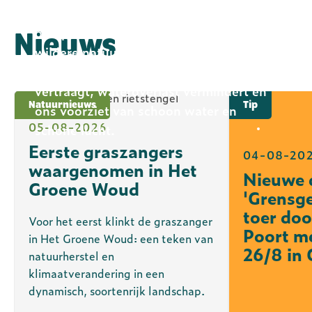
ons doet verwonderen, ademen en
ARK Rewilding Fonds
ontspannen. En ook omdat meer en
Nieuws
wildere natuur helpt om soorten te
behouden, klimaatverandering
vertraagt, wateroverlast vermindert en
Natuurnieuws
Tip
ons voorziet van schoon water en
05-08-2026
schone lucht.
Eerste graszangers
04-08-20
waargenomen in Het
Nieuwe 
Groene Woud
'Grensge
toer doo
Voor het eerst klinkt de graszanger
Poort m
in Het Groene Woud: een teken van
26/8 in
natuurherstel en
klimaatverandering in een
dynamisch, soortenrijk landschap.