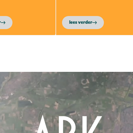
r
lees verder