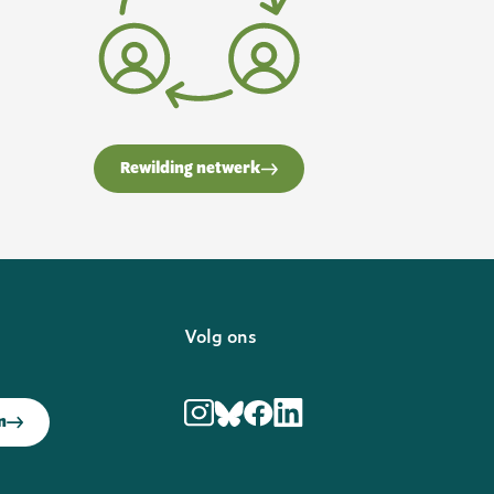
Rewilding netwerk
f
Volg ons
in