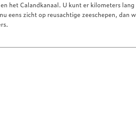
Alle ARK-projecten op de kaart
n het Calandkanaal. U kunt er kilometers lang
 nu eens zicht op reusachtige zeeschepen, dan 
rs.