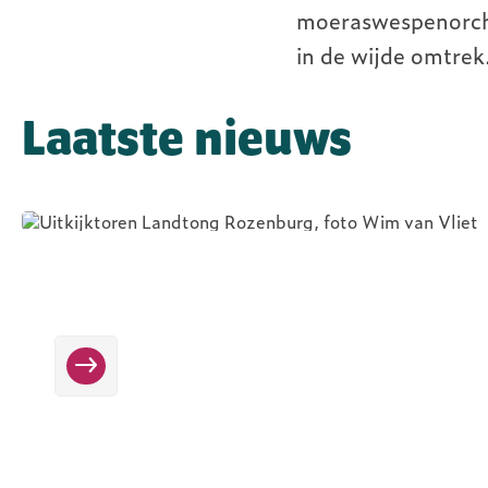
Nieuwe uitkijkto
moeraswespenorchis
Landtong Roze
in de wijde omtrek
Laatste nieuws
Nieuws