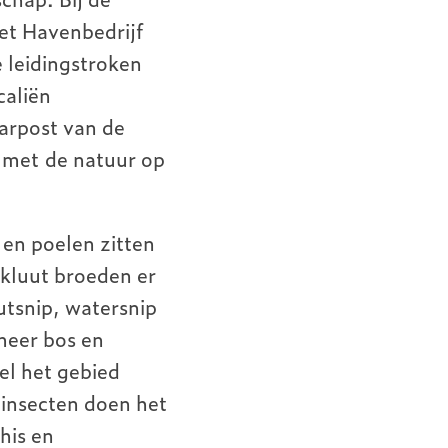
et Havenbedrijf
e leidingstroken
caliën
darpost van de
 met de natuur op
 en poelen zitten
 kluut broeden er
utsnip, watersnip
meer bos en
el het gebied
 insecten doen het
his en