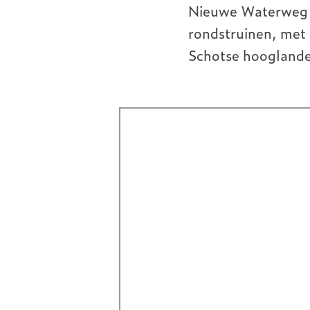
Meer natuurlijke processen...
Noordzee
Erkend Goed Doel: ANBI, CBF
Nieuwe Waterweg e
ARK Rewilding Fonds
rondstruinen, met
Schotse hooglande