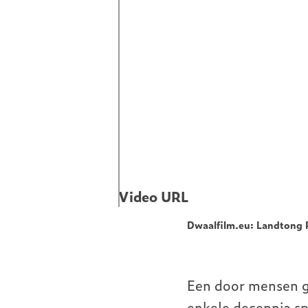
Video URL
Dwaalfilm.eu: Landtong 
Een door mensen g
enkele decennia sp