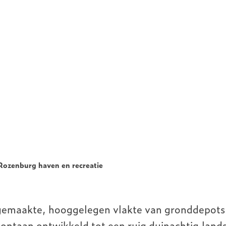
Rozenburg haven en recreatie
emaakte, hooggelegen vlakte van gronddepots h
ontaan ontwikkeld tot een ruig duinachtig lands