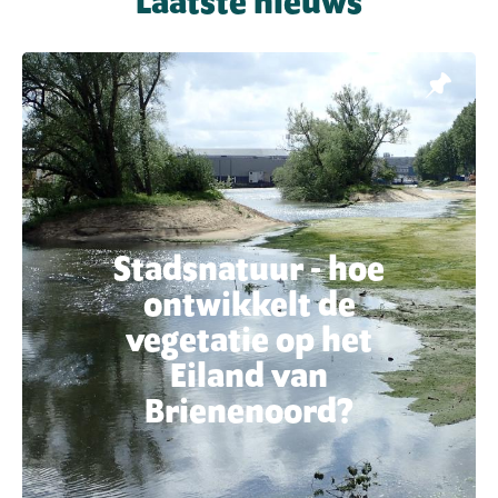
Laatste nieuws
Stadsnatuur - hoe
ontwikkelt de
vegetatie op het
Eiland van
Brienenoord?