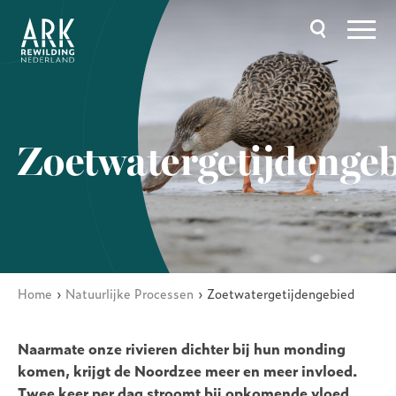
Overslaan
en
naar
de
inhoud
gaan
Hoofdnavigatie
Zoetwatergetijdenge
Home
Natuurlijke Processen
Zoetwatergetijdengebied
Kruimelpad
Naarmate onze rivieren dichter bij hun monding
komen, krijgt de Noordzee meer en meer invloed.
Twee keer per dag stroomt bij opkomende vloed