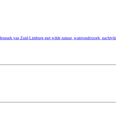
enpark van Zuid-Limburg met wilde natuur, wateronderzoek, nachtvli