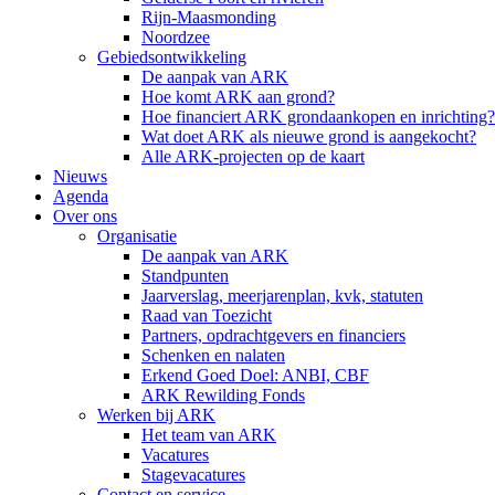
Rijn-Maasmonding
Noordzee
Gebiedsontwikkeling
De aanpak van ARK
Hoe komt ARK aan grond?
Hoe financiert ARK grondaankopen en inrichting?
Wat doet ARK als nieuwe grond is aangekocht?
Alle ARK-projecten op de kaart
Nieuws
Agenda
Over ons
Organisatie
De aanpak van ARK
Standpunten
Jaarverslag, meerjarenplan, kvk, statuten
Raad van Toezicht
Partners, opdrachtgevers en financiers
Schenken en nalaten
Erkend Goed Doel: ANBI, CBF
ARK Rewilding Fonds
Werken bij ARK
Het team van ARK
Vacatures
Stagevacatures
Contact en service