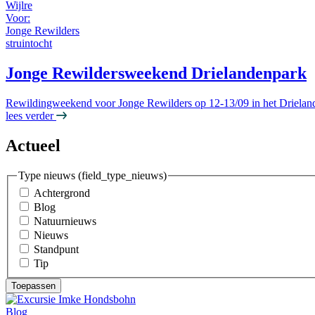
Wijlre
Voor:
Jonge Rewilders
struintocht
Jonge Rewildersweekend Drielandenpark
Rewildingweekend voor Jonge Rewilders op 12-13/09 in het Drieland
lees verder
Actueel
Type nieuws (field_type_nieuws)
Achtergrond
Blog
Natuurnieuws
Nieuws
Standpunt
Tip
Blog