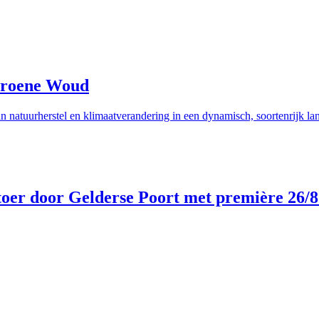
Groene Woud
n natuurherstel en klimaatverandering in een dynamisch, soortenrijk la
toer door Gelderse Poort met première 26/