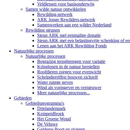
Veldlessen voor basisonderwijs
Samen wilde natuur ontwikkelen
Rewilding-netwerk
ARK Jonge Rewilders-netwerk
Samenwerken aan een wilder Nederland
Rewilding steunen
Steun ARK met eenmalige donatie
Steun ARK met een belastingvrije schenking of een
Lenen aan het ARK Rewilding Fonds
Natuurlijke processen
Natuurlijke processen
Begrazing terugbrengen voor variatie
Kringlopen in de natuur herstellen
Roofdieren zorgen voor evenwicht
Schelpdierriffen bouwen zichzelf
Water ruimte geven
Wind als vormgever en vernieuwer
Meer natuurlijke processen...
Gebieden
Gebiedsprogramma's
Drielandenpark
KempenBroek
Het Groene Woud
De Veluwe
Gelderse Poort en rivieren