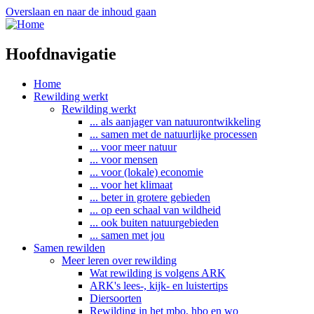
Overslaan en naar de inhoud gaan
Hoofdnavigatie
Home
Rewilding werkt
Rewilding werkt
... als aanjager van natuurontwikkeling
... samen met de natuurlijke processen
... voor meer natuur
... voor mensen
... voor (lokale) economie
... voor het klimaat
... beter in grotere gebieden
... op een schaal van wildheid
... ook buiten natuurgebieden
... samen met jou
Samen rewilden
Meer leren over rewilding
Wat rewilding is volgens ARK
ARK's lees-, kijk- en luistertips
Diersoorten
Rewilding in het mbo, hbo en wo