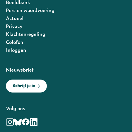
Beeldbank
Pers en woordvoering
Actueel
Privacy
Footer
Klachtenregeling
rechts
Colofon
Inloggen
Nieuwsbrief
Schrijf je in
Volg ons